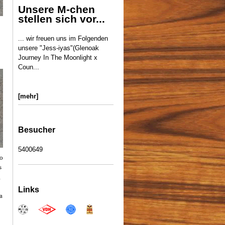
Unsere M-chen
stellen sich vor...
... wir freuen uns im Folgenden
unsere "Jess-iyas"(Glenoak
Journey In The Moonlight x
Coun...
[mehr]
Besucher
5400649
no
s
g
Links
a