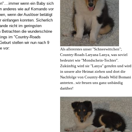
n"....immer wenn ein Baby sich
ein anderes wie auf Komando vor
hen, wenn der Auslöser betätigt
ir einfangen konnten. Sicherlich
Bande nicht im geringsten
eim Betrachten die wunderschöne
tings im "Country-Roads
 Geburt stellen wir nun nach 9
e vor:
Als allererstes unser "Schneewittchen";
Country-Roads Laryana Lanya, was soviel
bedeutet wie "Mondschein-Tochter".
Zukünftig wird sie "Lanya" gerufen und wird
in unsere alte Heimat ziehen und dort die
Nachfolge von Country-Roads Wild Bomani
antreten...wir freuen uns ganz unbändig
darüber!