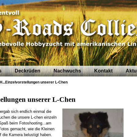
s
Deckrüden
Nachwuchs
Kontakt
Aktu
...Einzelvorstellungen unserer L-Chen
ellungen unserer L-Chen
rgab sich endlich einmal die
uchen die unsere L-chen einzeln
 Spaß beim Fotoshooting...am
Fotos gemacht, wie die Kleinen
f die Kamera belustigt haben.