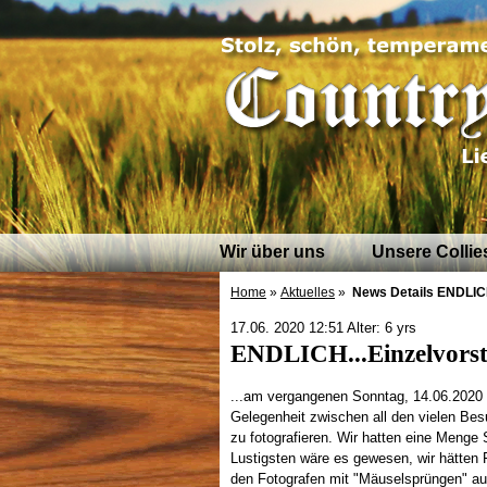
Wir über uns
Unsere Collie
Home
»
Aktuelles
»
News Details
ENDLICH
17.06. 2020 12:51 Alter: 6 yrs
ENDLICH...Einzelvorst
...am vergangenen Sonntag, 14.06.2020 e
Gelegenheit zwischen all den vielen Bes
zu fotografieren. Wir hatten eine Menge
Lustigsten wäre es gewesen, wir hätten 
den Fotografen mit "Mäuselsprüngen" au