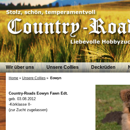
Wir über uns
Unsere Collies
Deckrüden
Home
»
Unsere Collies
»
Eowyn
Country-Roads Eowyn Fawn Edt.
geb. 03.08.2012
-Körklasse II-
(zur Zucht zugelassen)