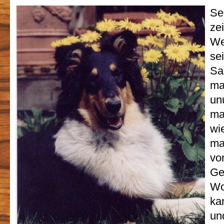
Se
zei
We
se
Sa
ma
un
ma
wie
mar
vo
Ge
Wo
kam
un