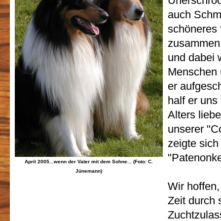
Unerschroc
auch Schmu
schöneres f
zusammen 
und dabei w
Menschen 
er aufgesc
half er uns
Alters lieb
unserer "C
zeigte sich 
"Patenonke
April 2005...wenn der Vater mit dem Sohne... (Foto: C.
Jünemann)
Wir hoffen,
Zeit durch 
Zuchtzula