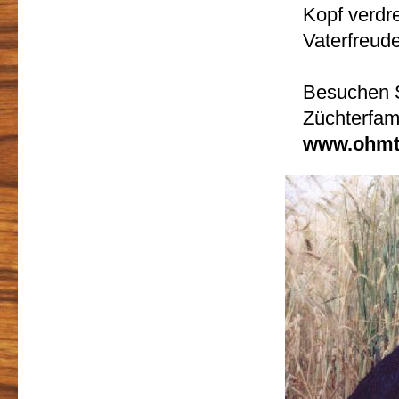
Kopf verdr
Vaterfreud
Besuchen S
Züchterfami
www.ohmta