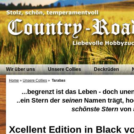
Wir über uns
Unsere Collies
Deckrüden
Home
»
Unsere Collies
»
Tarabas
...
begrenzt ist
das Leben
- doch unen
..
ein Stern der
seinen
Namen trägt, ho
schönste Stern
von a
Xcellent Edition in Black 