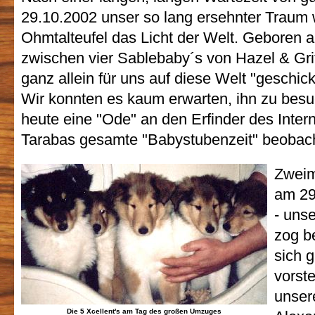
29.10.2002 unser so lang ersehnter Traum
Ohmtalteufel das Licht der Welt. Geboren a
zwischen vier Sablebaby´s von Hazel & Griffi
ganz allein für uns auf diese Welt "geschic
Wir konnten es kaum erwarten, ihn zu bes
heute eine "Ode" an den Erfinder des Intern
Tarabas gesamte "Babystubenzeit" beobac
Zweim
am 29
- uns
zog b
sich g
vorste
unser
Die 5 Xcellent's am Tag des großen Umzuges