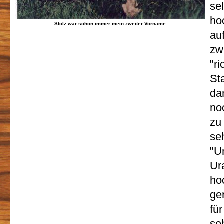
se
ho
Stolz war schon immer mein zweiter Vorname
au
zw
"r
St
da
no
zu
se
"U
Ur
ho
ge
fü
se